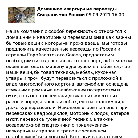
Домашние квартирные переезды
Сызрань +по России
09.09.2021 16:30
Наша компания с особой бережностью относится к
домашним и квартирным переездам зная как важны
бытовые вещи с которыми проживаешь, мы готовы
предложить качественные переезды по России и
странам ЕвроАзиатского Союза, предоставим
необходимый отдельный автотранспорт, либо можем
скомплектовать машину с догрузом в любом случае
Ваши вещи, бытовая техника, мебель, кухонная
утварь и проч. будут перевозиться с проложкой в
виде многослойного картона, автомобили оснащены
стяжными ремнями во-избежания потертостей в
пути, есть опыт перевозки домашних животных
разные породы кошек и собак, еноты-полоскуны, и
даже кур перевозили. Накоплен огромный опыт при
перевозках квадроциклов, моторных лодок, катеров
и яхт, перевозка гусеничной техники, а так-же
всевозможной спецтехники с привлечением
низкорамных тралов и тралов с усиленной
платформой(тяжеловесы). Быстрый возврат всей